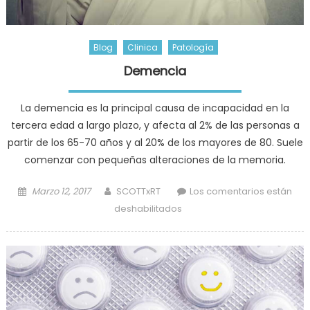
Blog
Clinica
Patología
Demencia
La demencia es la principal causa de incapacidad en la
tercera edad a largo plazo, y afecta al 2% de las personas a
partir de los 65-70 años y al 20% de los mayores de 80. Suele
comenzar con pequeñas alteraciones de la memoria.
Posted
Author
Marzo 12, 2017
SCOTTxRT
Los comentarios están
on
en
deshabilitados
Demencia