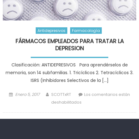
Antidepresivos
Farmacología
FÁRMACOS EMPLEADOS PARA TRATAR LA
DEPRESION
Clasificación: ANTIDEPRESIVOS Para aprendérselos de
memoria, son 14 subfamilias. 1. Tricíclicos 2. Tetracíclicos 3.
ISRS (Inhibidores Selectivos de la […]
Posted
Author
Enero 5, 2017
SCOTTxRT
Los comentarios están
on
en
deshabilitados
FÁRMACOS
EMPLEADOS
PARA
TRATAR
LA