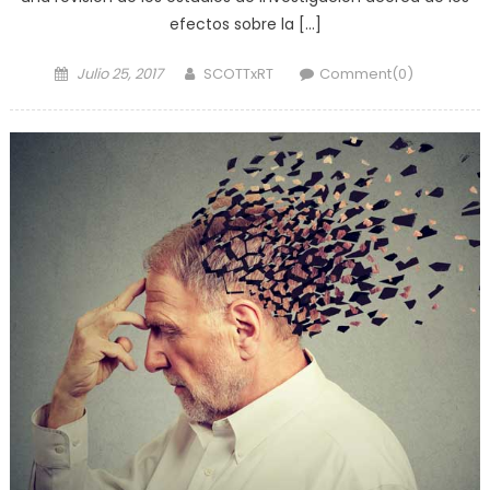
efectos sobre la […]
Posted
Author
Julio 25, 2017
SCOTTxRT
Comment(0)
on