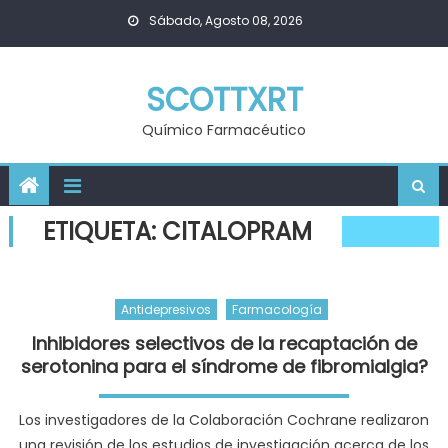
Skip
Sábado, Agosto 08, 2026
to
content
SCOTTXRT
Químico Farmacéutico
ETIQUETA:
CITALOPRAM
Antidepresivos
Farmacología
Inhibidores selectivos de la recaptación de
serotonina para el síndrome de fibromialgia?
Los investigadores de la Colaboración Cochrane realizaron
una revisión de los estudios de investigación acerca de los