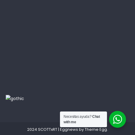
Necesitas ayuda?
Chat
with me
2024 SCOTTxRT
|
Eggnews by
Theme Egg
.