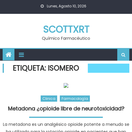
Skip
Lunes, Agosto 10, 2026
to
content
SCOTTXRT
Químico Farmacéutico
ETIQUETA:
ISOMERO
Clinica
Farmacología
Metadona ¿opioide libre de neurotoxicidad?
La metadona es un analgésico opioide potente a menudo se
ha utilizado para la rotación opioide en pacientes que han