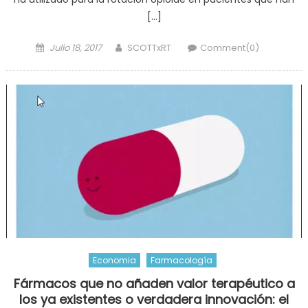
[…]
Posted
Author
Julio 18, 2017
SCOTTxRT
Comment(0)
on
Economia
Farmacología
Fármacos que no añaden valor terapéutico a
los ya existentes o verdadera innovación: el