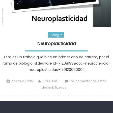
Biología
Neuroplasticidad
Este es un trabajo que hice en primer año de carrera, por el
ramo de biología. slideshare id=71208193&doc=neurociencia-
neuroplasticidad-170120060002
Posted
Author
Enero 20, 2017
SCOTTxRT
Los comentarios están
on
en
deshabilitados
Neuroplasticidad