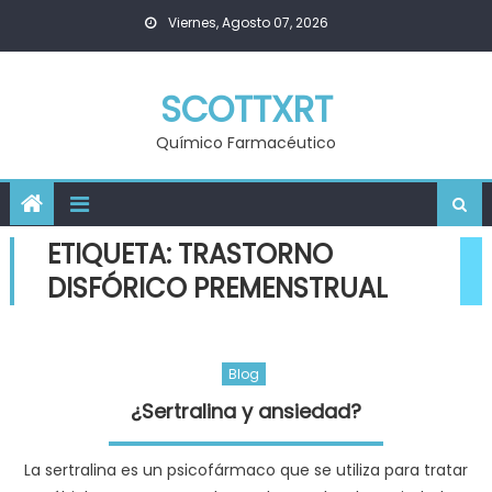
Skip
Viernes, Agosto 07, 2026
to
content
SCOTTXRT
Químico Farmacéutico
ETIQUETA:
TRASTORNO
DISFÓRICO PREMENSTRUAL
Blog
¿Sertralina y ansiedad?
La sertralina es un psicofármaco que se utiliza para tratar