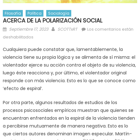
Filosofía
Política
Sociología
ACERCA DE LA POLARIZACIÓN SOCIAL
Posted
Author
Septiembre 17, 2023
SCOTTxRT
Los comentarios están
on
en
deshabilitados
ACERCA
Cualquiera puede constatar que, lamentablemente, la
DE
violencia tiene su propia lógica y se alimenta de sí misma: el
LA
violentador ejerce su acción contra el objeto de su violencia,
POLARIZACIÓN
SOCIAL
luego éste reacciona y, por último, el violentador original
responde con más violencia. Esto es lo que se conoce como
‘efecto de espiral’.
Por otra parte, algunos resultados de estudios de los
procesos psicosociales empíricos muestran que quienes se
encuentran enfrentados en la espiral de la violencia tienden
a percibirse mutuamente de manera negativa. Esto es lo
que ciertos autores denominan imagen especular. Martín-