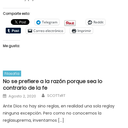
Comparte esto:
Telegram
Reddit
Correo electrónico
Imprimir
Me gusta:
Filosofía
No se prefiere a la razón porque sea lo
contrario de la fe
Author
Posted
SCOTTxRT
Agosto 2, 2020
on
Ante Dios no hay sino reglas, en realidad una sola reglay
ninguna excepción. Pero como no conocemos la
reglasuprema, inventamos […]