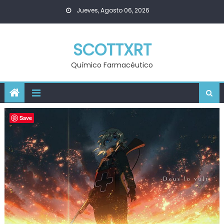
Skip
Jueves, Agosto 06, 2026
to
content
SCOTTXRT
Químico Farmacéutico
Save