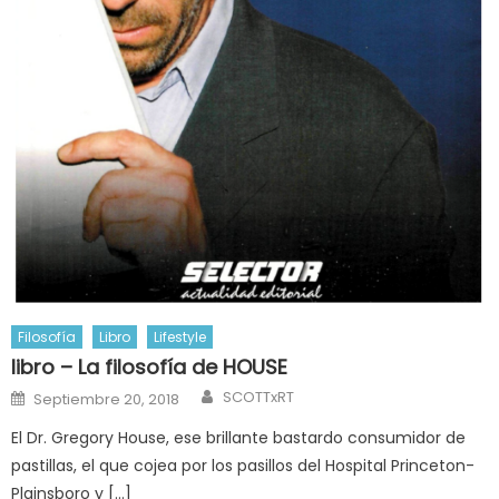
Filosofía
Libro
Lifestyle
libro – La filosofía de HOUSE
Author
Posted
SCOTTxRT
Septiembre 20, 2018
on
El Dr. Gregory House, ese brillante bastardo consumidor de
pastillas, el que cojea por los pasillos del Hospital Princeton-
Plainsboro y […]