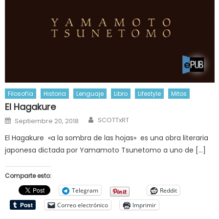
Filosofía
Historia
Lenguaje
Libro
Lifestyle
Mitos
El Hagakure
Author
Posted
SCOTTxRT
Septiembre 20, 2018
on
El Hagakure «a la sombra de las hojas» es una obra literaria
japonesa dictada por Yamamoto Tsunetomo a uno de […]
Comparte esto:
Telegram
Reddit
Correo electrónico
Imprimir