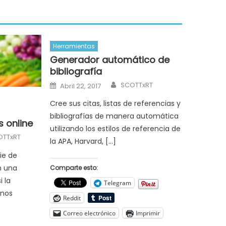
Herramientas
Generador automático de
bibliografía
Author
Posted
SCOTTxRT
Abril 22, 2017
on
Cree sus citas, listas de referencias y
bibliografías de manera automática
 online
utilizando los estilos de referencia de
hor
OTTxRT
la APA, Harvard, […]
ie de
n una
Comparte esto:
i la
Telegram
unos
Reddit
Correo electrónico
Imprimir