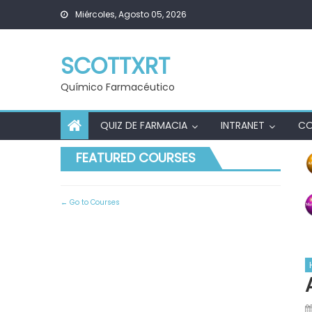
Skip
Miércoles, Agosto 05, 2026
to
content
SCOTTXRT
Químico Farmacéutico
QUIZ DE FARMACIA
INTRANET
C
FEATURED COURSES
Go to Courses