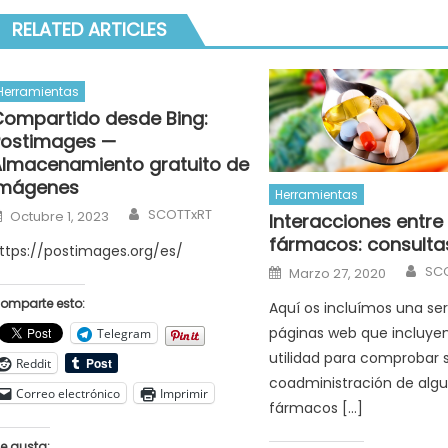
RELATED ARTICLES
Herramientas
Compartido desde Bing:
Postimages —
Almacenamiento gratuito de
imágenes
Herramientas
Author
Posted
SCOTTxRT
Octubre 1, 2023
Interacciones entre
on
fármacos: consultas
ttps://postimages.org/es/
Aut
Posted
SC
Marzo 27, 2020
on
omparte esto:
Aquí os incluímos una ser
páginas web que incluye
Telegram
utilidad para comprobar s
Reddit
coadministración de alg
Correo electrónico
Imprimir
fármacos […]
e gusta: