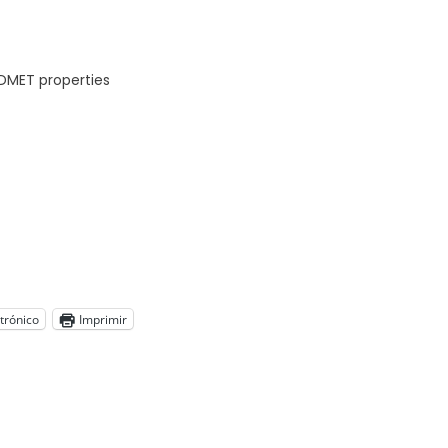
admetSAR
DMET properties
trónico
Imprimir