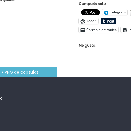
Comparte esto:
Telegram
Reddit
Correo electrónico
I
Me gusta:
Navegación
PNG de capsulas
de
entradas