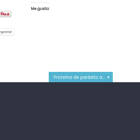
Me gusta:
mprimir
Proteína de parásito ayudará a cicatrizar heridas en pacientes diabéticos