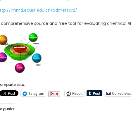
on
ttp://lmmd.ecust.edu.cn/admetsar2/
 comprehensive source and free tool for evaluating chemical A
omparte esto:
Telegram
Reddit
Correo elec
e gusta: