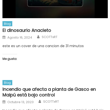
Blog
El dinosaurio Anacleto
Author
Posted
SCOTTxRT
Agosto 16, 2024
on
este es un cover de una cancion de 31 minutos
Me gusta:
Blog
Incendio que afecta a planta de Gasco en
Maipú está bajo control
Author
Posted
SCOTTxRT
Octubre 13, 2023
on