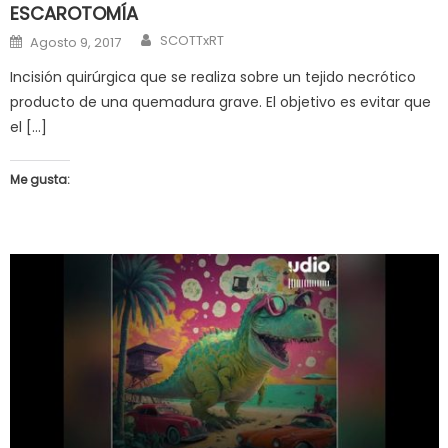
ESCAROTOMÍA
Author
Posted
SCOTTxRT
Agosto 9, 2017
on
Incisión quirúrgica que se realiza sobre un tejido necrótico
producto de una quemadura grave. El objetivo es evitar que
el […]
Me gusta: