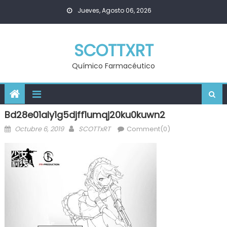
Skip
Jueves, Agosto 06, 2026
to
content
SCOTTXRT
Químico Farmacéutico
Bd28e01aly1g5djff1umqj20ku0kuwn2
Posted
Author
Octubre 6, 2019
SCOTTxRT
Comment(0)
on