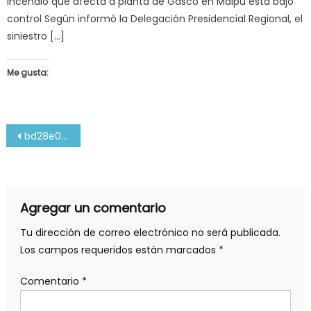
Incendio que afecta a planta de Gasco en Maipú está bajo
control Según informó la Delegación Presidencial Regional, el
siniestro […]
Me gusta:
Navegación
bd28e01aly1g5djff1umqj20ku0kuwn2
de
entradas
Agregar un comentario
Tu dirección de correo electrónico no será publicada.
Los campos requeridos están marcados
*
Comentario
*