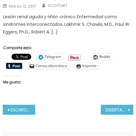
Author
Posted
SCOTTxRT
Marzo 12, 2017
on
Lesión renal aguda y riñón crónico Enfermedad como
síndromes interconectados, Lakhmir S. Chawla, M.D., Paul W.
Eggers, Ph.D., Robert A. […]
Comparte esto:
Telegram
Reddit
Correo electrónico
Imprimir
Me gusta:
Navegación
ESCAROTOMÍA
DISERTACIÓN PACIENTE QUEMADO INDUCCIÓN CLINICA II
de
entradas