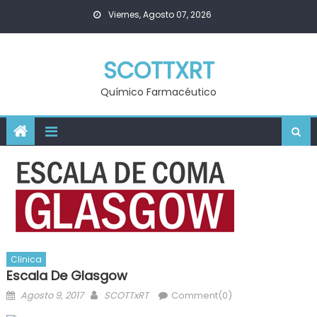
Skip
Viernes, Agosto 07, 2026
to
content
SCOTTXRT
Químico Farmacéutico
Clinica
Escala De Glasgow
Posted
Author
Agosto 9, 2017
SCOTTxRT
Comment(0)
on