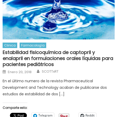
Clinica
Farmacología
Estabilidad fisicoquímica de captopril y
enalapril en formulaciones orales líquidas para
pacientes pediátricos
Author
Posted
SCOTTxRT
Enero 20, 2018
on
En el último numero de la revista Pharmaceutical
Development and Technology acaban de publicarse dos
estudios de estabilidad de dos […]
Comparte esto:
Telegram
Reddit