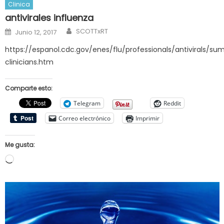
Clinica
antivirales influenza
Author
Posted
SCOTTxRT
Junio 12, 2017
on
https://espanol.cdc.gov/enes/flu/professionals/antivirals/s
clinicians.htm
Comparte esto:
Telegram
Reddit
Correo electrónico
Imprimir
Me gusta:
Cargando...