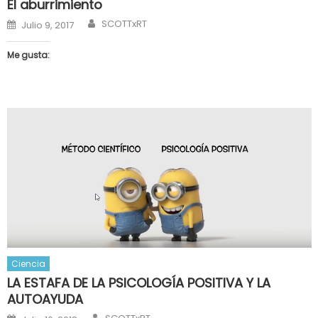
El aburrimiento
Author
Posted
SCOTTxRT
Julio 9, 2017
on
Me gusta:
Ciencia
LA ESTAFA DE LA PSICOLOGÍA POSITIVA Y LA
AUTOAYUDA
Author
Posted