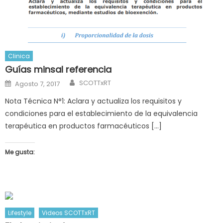
Clinica
Guías minsal referencia
Author
Posted
SCOTTxRT
Agosto 7, 2017
on
Nota Técnica N°1: Aclara y actualiza los requisitos y
condiciones para el establecimiento de la equivalencia
terapéutica en productos farmacéuticos […]
Me gusta:
Lifestyle
Videos SCOTTxRT