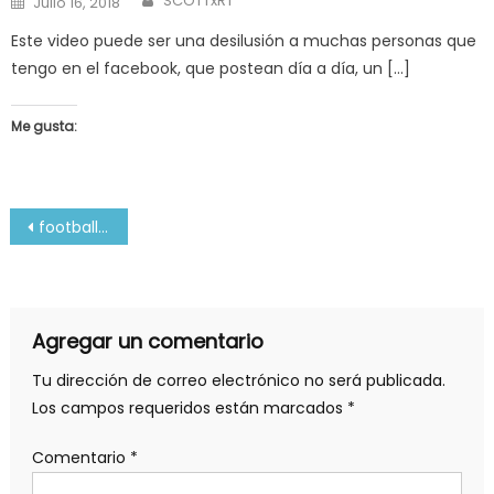
SCOTTxRT
Julio 16, 2018
on
Este video puede ser una desilusión a muchas personas que
tengo en el facebook, que postean día a día, un […]
Me gusta:
Navegación
football-5
de
entradas
Agregar un comentario
Tu dirección de correo electrónico no será publicada.
Los campos requeridos están marcados
*
Comentario
*