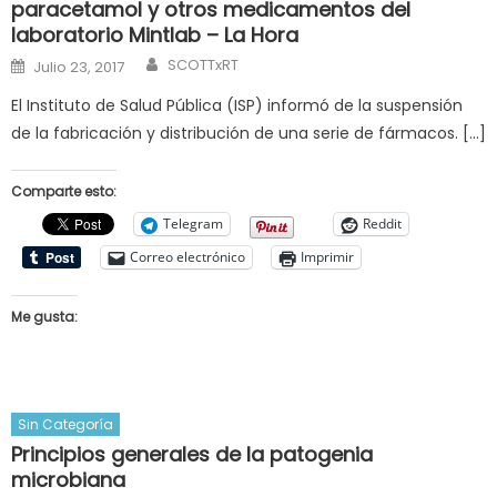
paracetamol y otros medicamentos del
laboratorio Mintlab – La Hora
Author
Posted
SCOTTxRT
Julio 23, 2017
on
El Instituto de Salud Pública (ISP) informó de la suspensión
de la fabricación y distribución de una serie de fármacos. […]
Comparte esto:
Telegram
Reddit
Correo electrónico
Imprimir
Me gusta:
Sin Categoría
Principios generales de la patogenia
microbiana