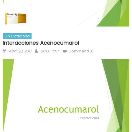
Sin Categoría
Interacciones Acenocumarol
Posted
Author
Abril 28, 2017
SCOTTxRT
Comment(0)
on