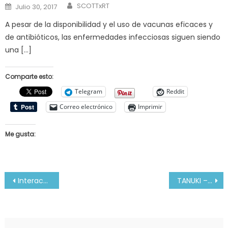
Author
Posted
SCOTTxRT
Julio 30, 2017
on
A pesar de la disponibilidad y el uso de vacunas eficaces y
de antibióticos, las enfermedades infecciosas siguen siendo
una […]
Comparte esto:
Telegram
Reddit
Correo electrónico
Imprimir
Me gusta:
Navegación
Interacciones del acenocumarol con importancia clínica 2004
TANUKI – BABYBABYの夢 – YouTube
de
entradas