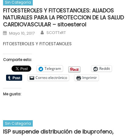
Sin Categoría
FITOESTEROLES Y FITOESTANOLES: ALIADOS
NATURALES PARA LA PROTECCION DE LA SALUD
CARDIOVASCULAR – sitoesterol
Author
Posted
SCOTTxRT
Mayo 10, 2017
on
FITOESTEROLES Y FITOESTANOLES
Comparte esto:
Telegram
Reddit
Correo electrónico
Imprimir
Me gusta:
Sin Categoría
ISP suspende distribución de ibuprofeno,