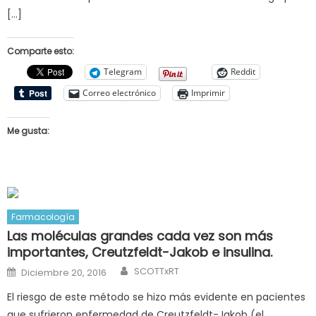
[…]
Comparte esto:
Telegram
Reddit
Correo electrónico
Imprimir
Me gusta:
Farmacología
Las moléculas grandes cada vez son más
importantes, Creutzfeldt-Jakob e insulina.
Author
Posted
SCOTTxRT
Diciembre 20, 2016
on
El riesgo de este método se hizo más evidente en pacientes
que sufrieron enfermedad de Creutzfeldt-Jakob (el