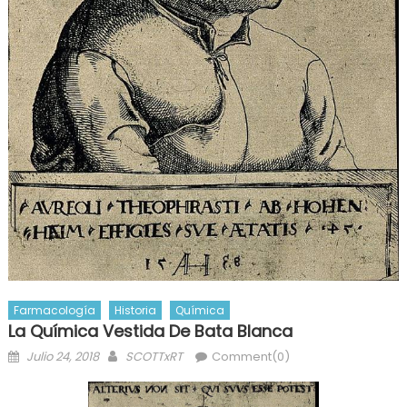
Farmacología
Historia
Química
La Química Vestida De Bata Blanca
Posted
Author
Julio 24, 2018
SCOTTxRT
Comment(0)
on