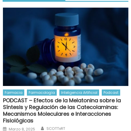
Farmacia
Farmacología
Inteligencia Artificial
Podcast
PODCAST – Efectos de la Melatonina sobre la
Síntesis y Regulación de las Catecolaminas:
Mecanismos Moleculares e Interacciones
Fisiológicas
Author
Posted
SCOTTxRT
Marzo 8, 2025