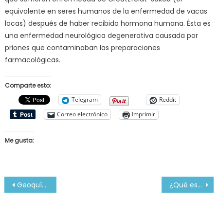
equivalente en seres humanos de la enfermedad de vacas
locas) después de haber recibido hormona humana. Ésta es
una enfermedad neurológica degenerativa causada por
priones que contaminaban las preparaciones
farmacológicas.
Comparte esto:
Telegram
Reddit
Correo electrónico
Imprimir
Me gusta:
Navegación
Geoquímica Recreativa Alexandr Fersman
¿Qué es el cálculo?
de