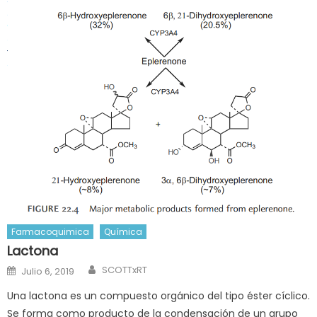
Farmacoquimica
Química
Lactona
Author
Posted
SCOTTxRT
Julio 6, 2019
on
Una lactona es un compuesto orgánico del tipo éster cíclico.​
Se forma como producto de la condensación de un grupo