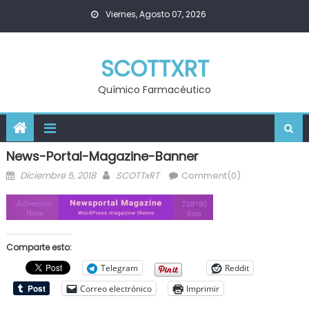
Skip
Viernes, Agosto 07, 2026
to
content
SCOTTXRT
Químico Farmacéutico
News-Portal-Magazine-Banner
Posted
Author
Diciembre 5, 2018
SCOTTxRT
Comment(0)
on
Comparte esto:
Telegram
Reddit
Correo electrónico
Imprimir