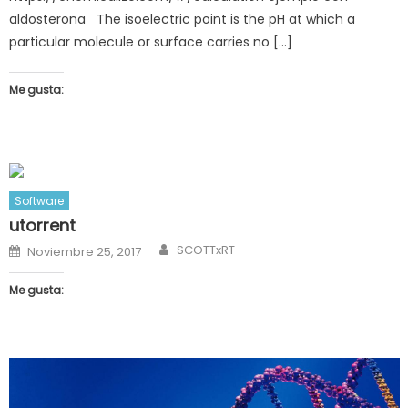
aldosterona The isoelectric point is the pH at which a
particular molecule or surface carries no […]
Me gusta:
Software
utorrent
Author
Posted
SCOTTxRT
Noviembre 25, 2017
on
Me gusta: