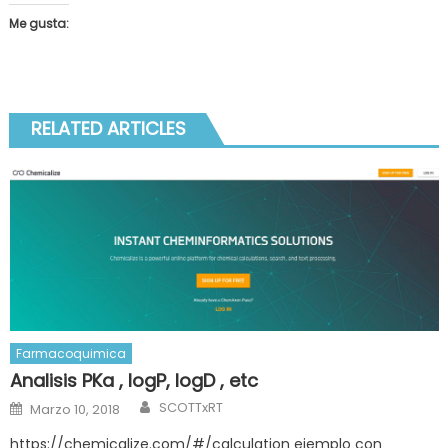
Me gusta:
RELATED ARTICLES
Farmacoquimica
Analisis PKa , logP, logD , etc
Author
Posted
SCOTTxRT
Marzo 10, 2018
on
https://chemicalize.com/#/calculation ejemplo con