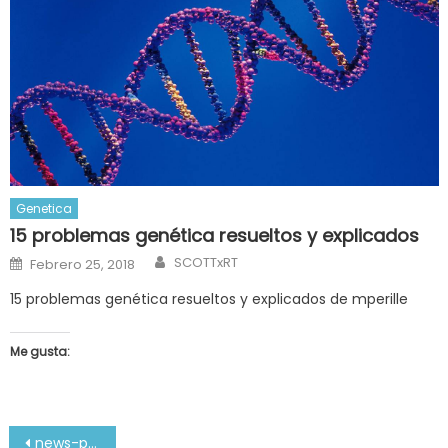
Genetica
15 problemas genética resueltos y explicados
Author
Posted
SCOTTxRT
Febrero 25, 2018
on
15 problemas genética resueltos y explicados de mperille
Me gusta:
Navegación
news-portal-magazine-banner