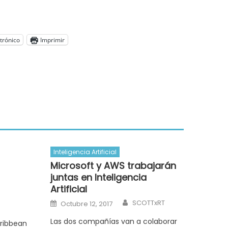
trónico
Imprimir
Inteligencia Artificial
Microsoft y AWS trabajarán
juntas en Inteligencia
Artificial
Author
Author
Posted
SCOTTxRT
Octubre 12, 2017
on
Las dos compañías van a colaborar
aribbean