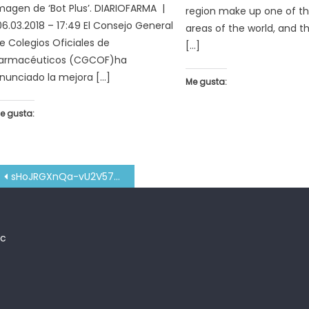
magen de ‘Bot Plus’. DIARIOFARMA |
region make up one of th
6.03.2018 – 17:49 El Consejo General
areas of the world, and thi
e Colegios Oficiales de
[…]
armacéuticos (CGCOF)ha
nunciado la mejora […]
Me gusta:
e gusta:
Navegación
sHoJRGXnQa-vU2V57n-urA
de
entradas