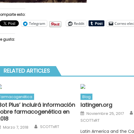
omparte esto:
Telegram
Reddit
Correo elec
e gusta:
RELATED ARTICLES
Farmacogenética
Blog
Bot Plus’ incluirá información
latingen.org
sobre farmacogenética en
Posted
Noviembre 25, 2017
on
018
SCOTTxRT
Author
Posted
SCOTTxRT
Marzo 7, 2018
on
Latin America and the C