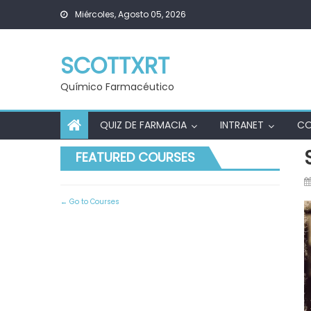
Skip
Miércoles, Agosto 05, 2026
to
content
SCOTTXRT
Químico Farmacéutico
QUIZ DE FARMACIA
INTRANET
C
FEATURED COURSES
Go to Courses