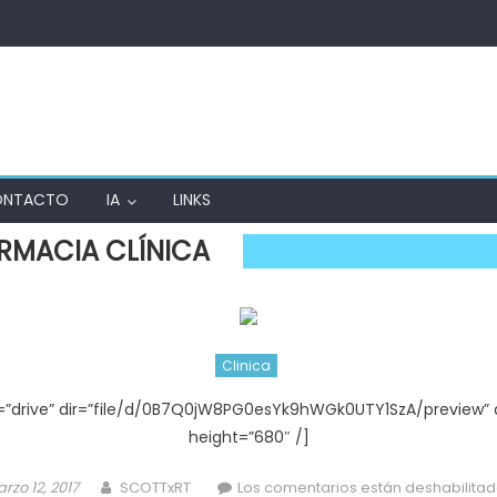
ONTACTO
IA
LINKS
RMACIA CLÍNICA
Clinica
”drive” dir=”file/d/0B7Q0jW8PG0esYk9hWGk0UTY1SzA/preview” q
height=”680″ /]
sted
Author
rzo 12, 2017
SCOTTxRT
Los comentarios están deshabilita