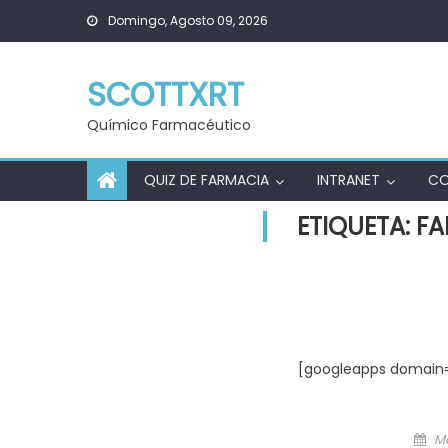
Skip
Domingo, Agosto 09, 2026
to
content
SCOTTXRT
Químico Farmacéutico
QUIZ DE FARMACIA
INTRANET
C
ETIQUETA:
FA
[googleapps domain=
Po
Ma