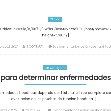
Clinica
”drive” dir=”file/d/0B7Q0jW8PG0esMUVtRno1U1ZQbnM/preview” q
height=”780″ /]
sted
Author
rzo 12, 2017
SCOTTxRT
Los comentarios están deshabilita
Sin Categoría
para determinar enfermedades
fermedades hepáticas depende del: historial clínico completo e
evaluación de las pruebas de función hepática. […]
sted
Author
rzo 7, 2017
SCOTTxRT
Los comentarios están deshabilitad