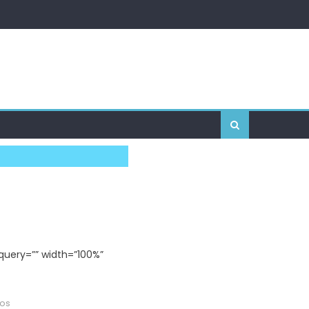
uery=”” width=”100%”
en
dos