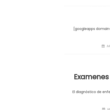
on
[googleapps domain=
Po
Ma
on
Examenes 
El diagnóstico de en
Po
Ma