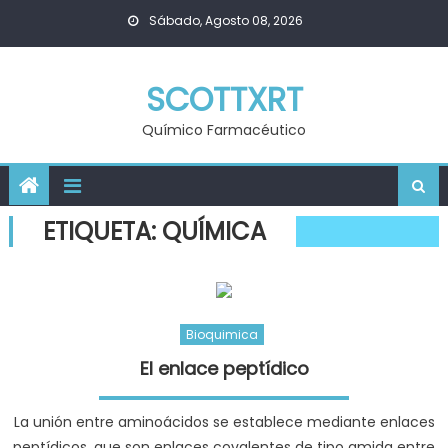
Skip
Sábado, Agosto 08, 2026
to
content
SCOTTXRT
Químico Farmacéutico
ETIQUETA:
QUÍMICA
Bioquimica
El enlace peptídico
La unión entre aminoácidos se establece mediante enlaces
peptídicos, que son enlaces covalentes de tipo amida entre