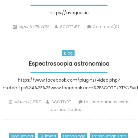
https://avogadr.io
Posted
Author
Agosto 25, 2017
SCOTTxRT
Comment(0)
on
Blog
Espectroscopia astronomica
https://www.facebook.com/plugins/video.php?
href=https%3A%2F%2Fwww.facebook.com%2FSCOTTxRT%2Fvid
Posted
Author
Marzo 11, 2017
SCOTTxRT
Los comentarios están
on
en
deshabilitados
Espectroscopia
astronomica
Bioquimica
Química
Technology
Transhumanismo