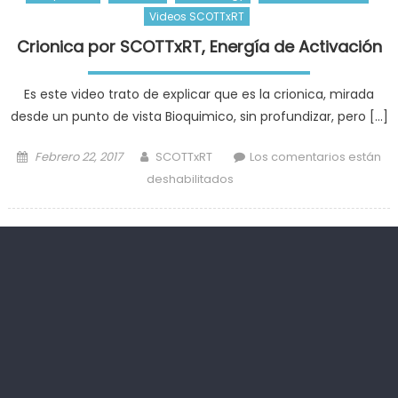
Videos SCOTTxRT
Crionica por SCOTTxRT, Energía de Activación
Es este video trato de explicar que es la crionica, mirada
desde un punto de vista Bioquimico, sin profundizar, pero […]
Posted
Author
Febrero 22, 2017
SCOTTxRT
Los comentarios están
on
en
deshabilitados
Crionica
por
SCOTTxRT,
Energía
de
Activación