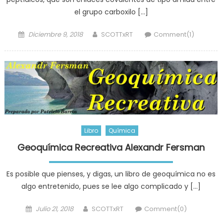
el grupo carboxilo […]
Posted
Author
Diciembre 9, 2018
SCOTTxRT
Comment(1)
on
Libro
Química
Geoquímica Recreativa Alexandr Fersman
Es posible que pienses, y digas, un libro de geoquímica no es
algo entretenido, pues se lee algo complicado y […]
Posted
Author
Julio 21, 2018
SCOTTxRT
Comment(0)
on