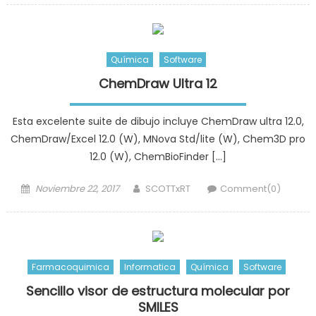
Química
Software
ChemDraw Ultra 12
Esta excelente suite de dibujo incluye ChemDraw ultra 12.0,
ChemDraw/Excel 12.0 (W), MNova Std/lite (W), Chem3D pro
12.0 (W), ChemBioFinder […]
Posted
Author
Noviembre 22, 2017
SCOTTxRT
Comment(0)
on
Farmacoquimica
Informatica
Química
Software
Sencillo visor de estructura molecular por
SMILES