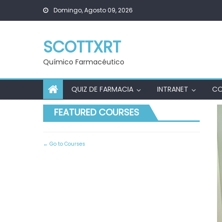
Skip
Domingo, Agosto 09, 2026
to
content
SCOTTXRT
Químico Farmacéutico
QUIZ DE FARMACIA
INTRANET
C
FEATURED COURSES
Go to Courses