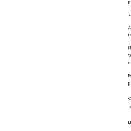
P
A
m
E
t
c
E
p
C
M