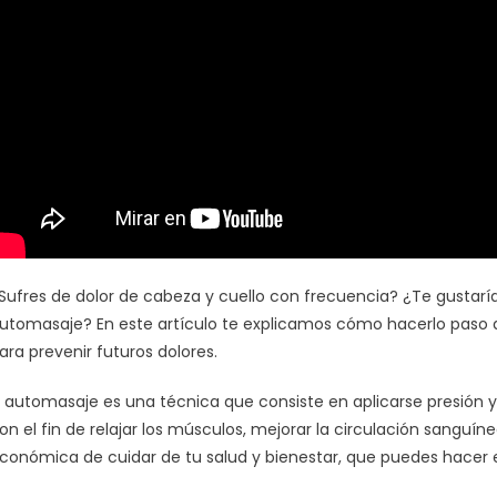
Sufres de dolor de cabeza y cuello con frecuencia? ¿Te gustaría
utomasaje? En este artículo te explicamos cómo hacerlo paso 
ara prevenir futuros dolores.
l automasaje es una técnica que consiste en aplicarse presión y
on el fin de relajar los músculos, mejorar la circulación sanguíne
conómica de cuidar de tu salud y bienestar, que puedes hacer 