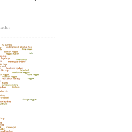
en
itados
hatsumi
morinaga
–
青
空
の
knife
(Bust
A
Move
Edit)