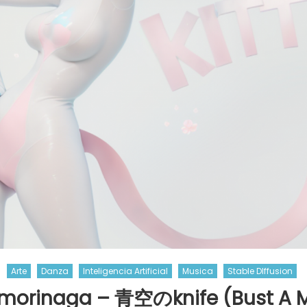
Arte
Danza
Inteligencia Artificial
Musica
Stable DIffusion
morinaga – 青空のknife (Bust A M