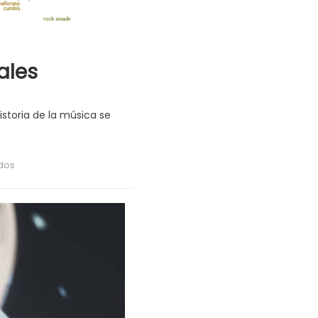
ales
storia de la música se
en
dos
Mapa
interactivo
de
géneros
musicales