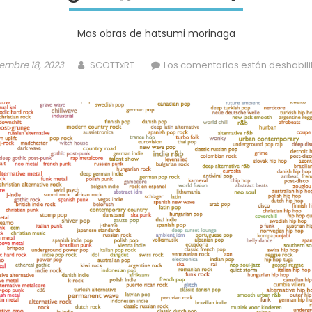
Mas obras de hatsumi morinaga
d
Author
embre 18, 2023
SCOTTxRT
Los comentarios están deshabil