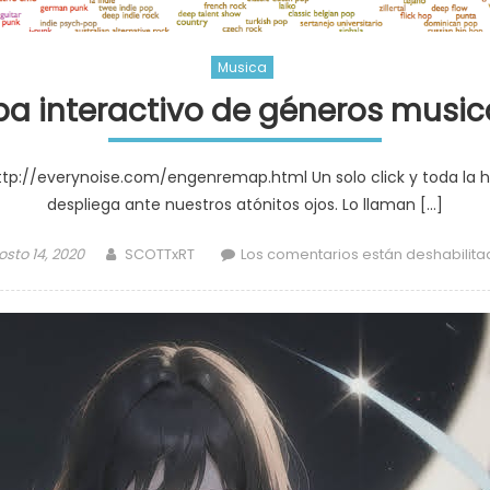
Musica
a interactivo de géneros music
ttp://everynoise.com/engenremap.html Un solo click y toda la hi
despliega ante nuestros atónitos ojos. Lo llaman […]
ted
Author
sto 14, 2020
SCOTTxRT
Los comentarios están deshabilita