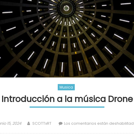
Musica
Introducción a la música Drone
sted
Author
nio 15, 2024
SCOTTxRT
Los comentarios están deshabilita