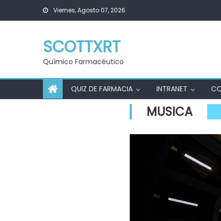
Skip
Viernes, Agosto 07, 2026
to
content
SCOTTXRT
Químico Farmacéutico
QUIZ DE FARMACIA
INTRANET
C
MUSICA