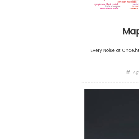
Map
Every Noise at Once.h
Pos
Ago
on