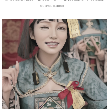
on
en
deshabilitados
@lingl791 IA
Stable
Diffusion