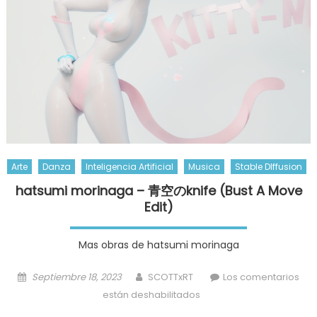
Groove
Arte
Danza
Inteligencia Artificial
Musica
Stable DIffusion
hatsumi morinaga – 青空のknife (Bust A Move
Edit)
Mas obras de hatsumi morinaga
Posted
Author
Septiembre 18, 2023
SCOTTxRT
Los comentarios
on
en
están deshabilitados
hatsumi