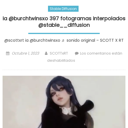
Stable DIffusion
ia @burchtwinsxo 397 fotogramas interpolados
@stable__diffusion
@scottxrt ia @burchtwinsxo ♬ sonido original – SCOTT X RT
Posted
Author
Octubre 1, 2023
SCOTTxRT
Los comentarios están
on
en
deshabilitados
ia @burchtwinsxo 397
fotogramas
interpolados
@stable__diffusion