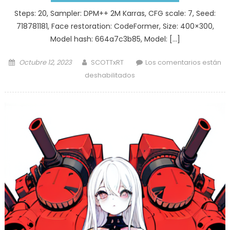
Steps: 20, Sampler: DPM++ 2M Karras, CFG scale: 7, Seed:
718781181, Face restoration: CodeFormer, Size: 400×300,
Model hash: 664a7c3b85, Model: […]
Posted
Author
Octubre 12, 2023
SCOTTxRT
Los comentarios están
on
en
deshabilitados
gothic
woman