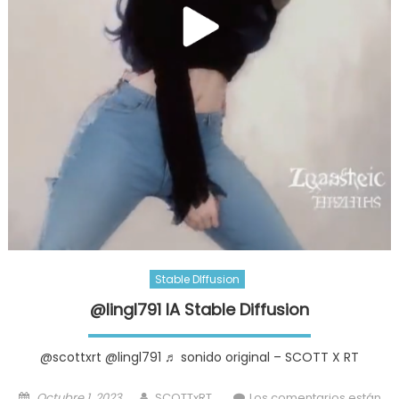
Stable DIffusion
@lingl791 IA Stable Diffusion
@scottxrt @lingl791 ♬ sonido original – SCOTT X RT
Posted
Author
Octubre 1, 2023
SCOTTxRT
Los comentarios están