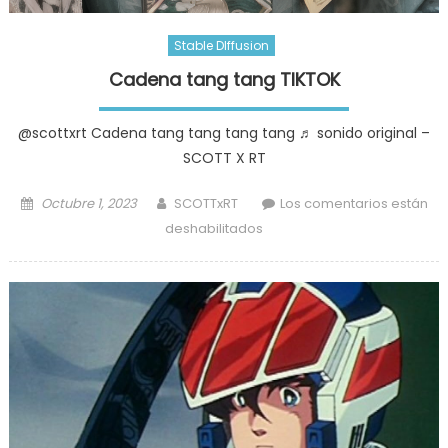
Stable DIffusion
Cadena tang tang TIKTOK
@scottxrt Cadena tang tang tang tang ♬ sonido original –
SCOTT X RT
Posted
Author
Octubre 1, 2023
SCOTTxRT
Los comentarios están
on
en
deshabilitados
Cadena
tang
tang
TIKTOK