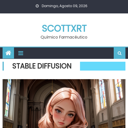
Skip
Domingo, Agosto 09, 2026
to
content
SCOTTXRT
Químico Farmacéutico
STABLE DIFFUSION