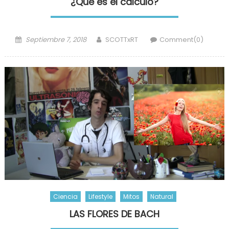
¿Qué es el cálculo?
Posted
Author
Septiembre 7, 2018
SCOTTxRT
Comment(0)
on
Ciencia
Lifestyle
Mitos
Natural
LAS FLORES DE BACH