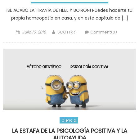
¡SE ACABÓ LA TIRANÍA DE HEEL Y BOIRON! Puedes hacerte tu
propia homeopatía en casa, y en este capítulo de […]
Posted
Author
Julio 16, 2018
SCOTTxRT
Comment(0)
on
Ciencia
LA ESTAFA DE LA PSICOLOGÍA POSITIVA Y LA
AUTOAYUDA