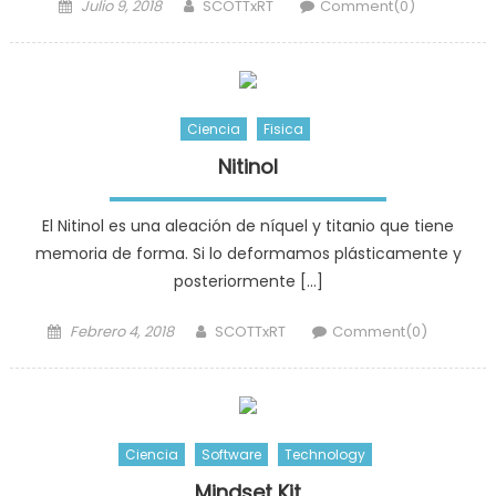
Posted
Author
Julio 9, 2018
SCOTTxRT
Comment(0)
on
Ciencia
Fisica
Nitinol
El Nitinol es una aleación de níquel y titanio que tiene
memoria de forma. Si lo deformamos plásticamente y
posteriormente […]
Posted
Author
Febrero 4, 2018
SCOTTxRT
Comment(0)
on
Ciencia
Software
Technology
Mindset Kit