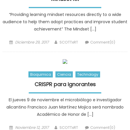
“Providing learning mindset resources directly to a wide
audience to help them adopt practices and improve student
achievement” The Mindset […]
Posted
Author
Diciembre 29, 2017
SCOTTxRT
Comment(0)
on
Bioquimica
Ciencia
Technology
CRISPR para ignorantes
El jueves 9 de noviembre el microbiólogo e investigador
alicantino Francisco Juan Martínez Mojica será nombrado
Académico de Honor de […]
Posted
Author
Noviembre 12, 2017
SCOTTxRT
Comment(0)