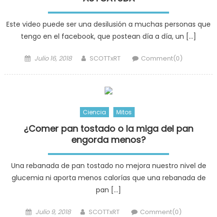
Este video puede ser una desilusión a muchas personas que
tengo en el facebook, que postean día a día, un […]
Posted
Author
Julio 16, 2018
SCOTTxRT
Comment(0)
on
Ciencia
Mitos
¿Comer pan tostado o la miga del pan
engorda menos?
Una rebanada de pan tostado no mejora nuestro nivel de
glucemia ni aporta menos calorías que una rebanada de
pan […]
Posted
Author
Julio 9, 2018
SCOTTxRT
Comment(0)