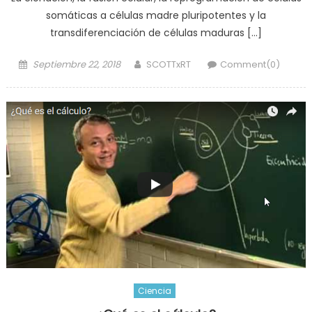
somáticas a células madre pluripotentes y la
transdiferenciación de células maduras […]
Posted
Author
Septiembre 22, 2018
SCOTTxRT
Comment(0)
on
Ciencia