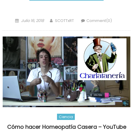
Posted
Author
Julio 16, 2018
SCOTTxRT
Comment(0)
on
Ciencia
Cómo hacer Homeopatía Casera – YouTube