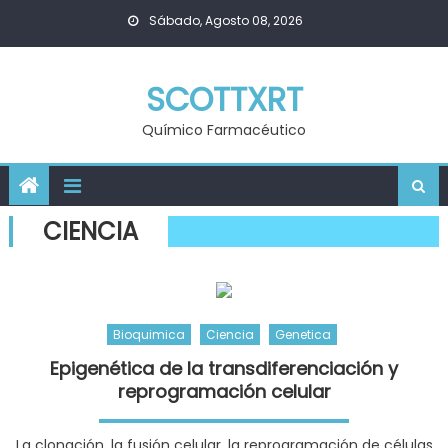
Skip
Sábado, Agosto 08, 2026
to
content
SCOTTXRT
Químico Farmacéutico
CIENCIA
Bioquimica
Ciencia
Genetica
Epigenética de la transdiferenciación y
reprogramación celular
La clonación, la fusión celular, la reprogramación de células