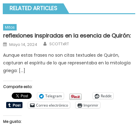
RELATED ARTICLES
Mitos
reflexiones inspiradas en la esencia de Quirón:
Author
Posted
SCOTTxRT
Mayo 14, 2024
on
Aunque estas frases no son citas textuales de Quirón,
capturan el espíritu de lo que representaba en la mitología
griega: […]
Comparte esto:
Telegram
Reddit
Correo electrónico
Imprimir
Me gusta: