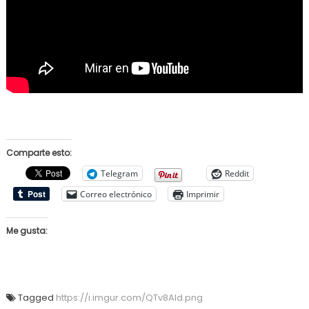
Comparte esto:
Telegram
Reddit
Correo electrónico
Imprimir
Me gusta:
Tagged
https://i.imgur.com/QTv8AId.png