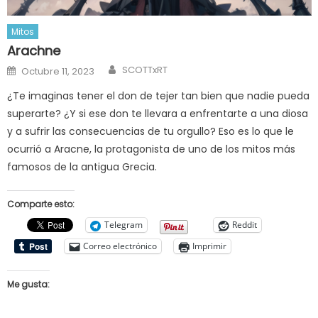
Mitos
Arachne
Author
Posted
SCOTTxRT
Octubre 11, 2023
on
¿Te imaginas tener el don de tejer tan bien que nadie pueda
superarte? ¿Y si ese don te llevara a enfrentarte a una diosa
y a sufrir las consecuencias de tu orgullo? Eso es lo que le
ocurrió a Aracne, la protagonista de uno de los mitos más
famosos de la antigua Grecia.
Comparte esto:
Telegram
Reddit
Correo electrónico
Imprimir
Me gusta: