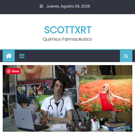
Skip
Jueves, Agosto 06, 2026
to
content
SCOTTXRT
Químico Farmacéutico
Save