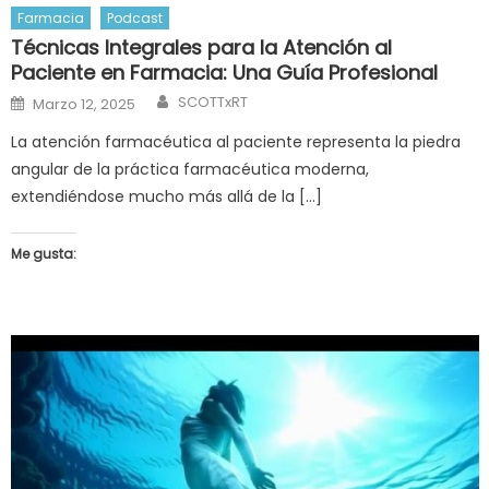
Farmacia
Podcast
Técnicas Integrales para la Atención al
Paciente en Farmacia: Una Guía Profesional
Author
Posted
SCOTTxRT
Marzo 12, 2025
on
La atención farmacéutica al paciente representa la piedra
angular de la práctica farmacéutica moderna,
extendiéndose mucho más allá de la […]
Me gusta: