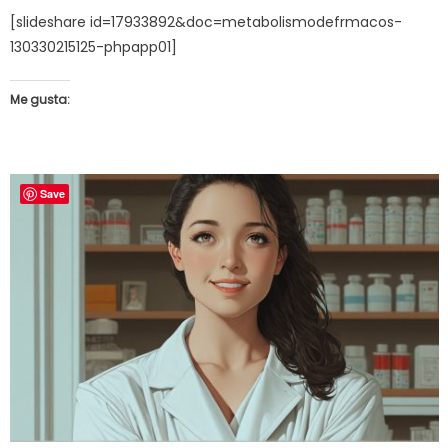
[slideshare id=17933892&doc=metabolismodefrmacos-
130330215125-phpapp01]
Me gusta:
Save