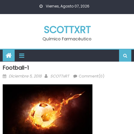
Skip
Viernes, Agosto 07, 2026
to
content
SCOTTXRT
Químico Farmacéutico
Football-1
Posted
Author
Diciembre 5, 2018
SCOTTxRT
Comment(0)
on