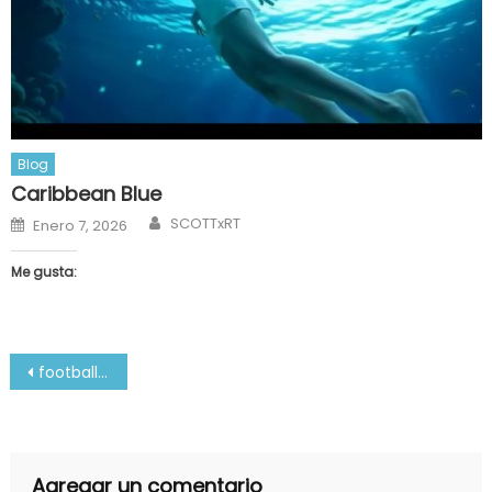
Blog
Caribbean Blue
Author
Posted
SCOTTxRT
Enero 7, 2026
on
Me gusta:
Navegación
football-1
de
entradas
Agregar un comentario