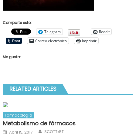
Comparte esto:
Telegram
Reddit
Correo electrónico
Imprimir
Me gusta:
RELATED ARTICLES
Farmacología
Metabolismo de fármacos
Author
Posted
SCOTTxRT
Abril 15, 2017
on