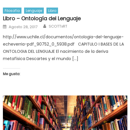
Filosofía
Lenguaje
Libro
Libro – Ontología del Lenguaje
Author
Posted
SCOTTxRT
Agosto 28, 2017
on
http://www.uchile.cl/documentos/ontologia-del-lenguaje-
echeverria-pdf_90752_0_5938.pdf CAPITULO I BASES DE LA
ONTOLOGIA DEL LENGUAJE El nacimiento de la deriva
metafísica Descartes y el mundo […]
Me gusta: