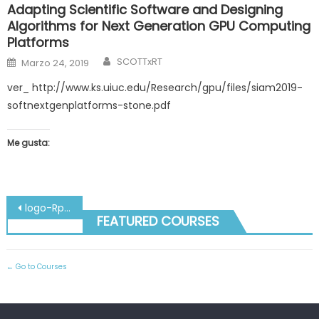
Adapting Scientific Software and Designing
Algorithms for Next Generation GPU Computing
Platforms
Author
Posted
SCOTTxRT
Marzo 24, 2019
on
ver_ http://www.ks.uiuc.edu/Research/gpu/files/siam2019-
softnextgenplatforms-stone.pdf
Me gusta:
Navegación
logo-RpFARMA
FEATURED COURSES
de
entradas
Go to Courses