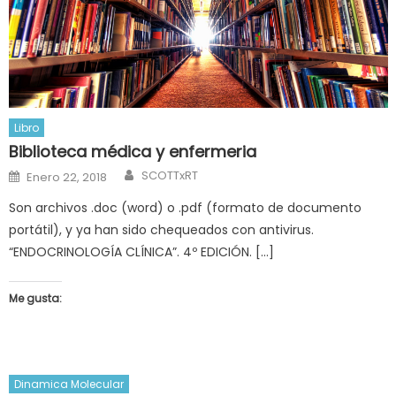
Libro
Biblioteca médica y enfermeria
Author
Posted
SCOTTxRT
Enero 22, 2018
on
​Son archivos .doc (word) o .pdf (formato de documento
portátil), y ya han sido chequeados con antivirus. ​
“ENDOCRINOLOGÍA CLÍNICA”. 4º EDICIÓN. […]
Me gusta:
Dinamica Molecular