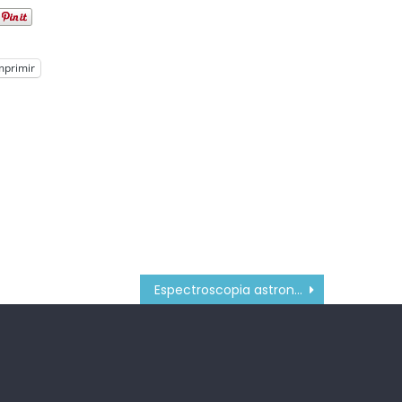
mprimir
Espectroscopia astronomica