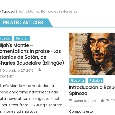
Tagged
Elijah`s Mantle
,
Remedies in Heresies
RELATED ARTICLES
Musica
Religión
lijah's Mantle –
amentations in praise -Las
etanías de Satán, de
harles Baudelaire (bilingüe)
Author
Posted
Diciembre 27, 2016
on
COTTxRT
Filosofía
Religión
lijah’s Mantle – Lamentations in
Introducción a Baru
raise anagrama nahtriheccunde
Spinoza
ahinneverahtunin zehgessurklach
Auth
Posted
SCOT
Junio 8, 2024
on
unnus text from CG Jung’s septem
ermones ad mortuos
Comparte esto: