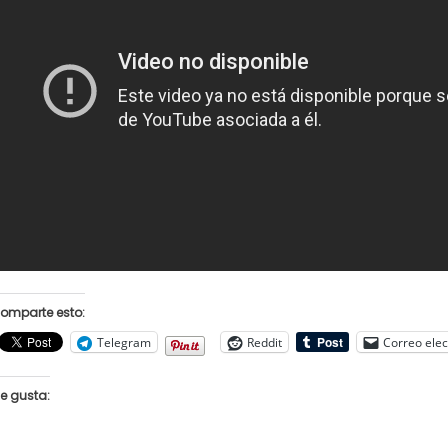
omparte esto:
Telegram
Reddit
Correo elec
e gusta: