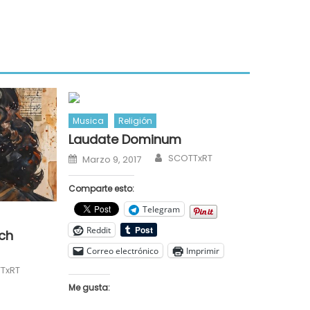
Musica
Religión
Laudate Dominum
Author
Posted
SCOTTxRT
Marzo 9, 2017
on
Comparte esto:
Telegram
Reddit
ch
Correo electrónico
Imprimir
or
TxRT
Me gusta: