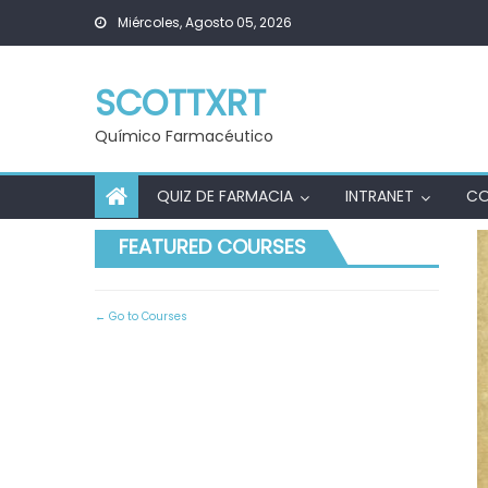
Skip
Miércoles, Agosto 05, 2026
to
content
SCOTTXRT
Químico Farmacéutico
QUIZ DE FARMACIA
INTRANET
C
FEATURED COURSES
Go to Courses