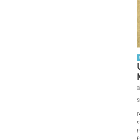
S
F
c
p
p