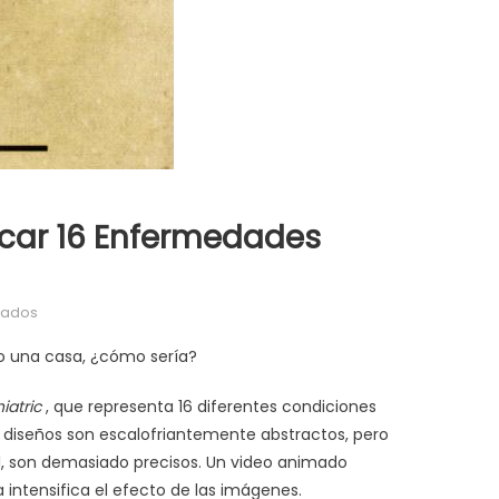
licar 16 Enfermedades
en
tados
Uso
o una casa, ¿cómo sería?
de
la
iatric
, que representa 16 diferentes condiciones
arquitectura
 diseños son escalofriantemente abstractos, pero
para
, son demasiado precisos.
Un video animado
explicar
 intensifica el efecto de las imágenes.
16