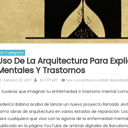
Sin Categoría
Uso De La Arquitectura Para Exp
Mentales Y Trastornos
Posted
Author
Febrero 22, 2017
SCOTTxRT
Los comentarios están deshabili
on
i tuvieras que imaginar tu enfermedad o trastorno mental com
ederico Babina acaba de lanzar un nuevo proyecto llamado
Arch
omo obras de arquitectura en varios estados de reparación.
Los
ara cualquiera que viva con la agonía de la enfermedad mental
ublicado en la página YouTube de artistas digitales de Barcelona