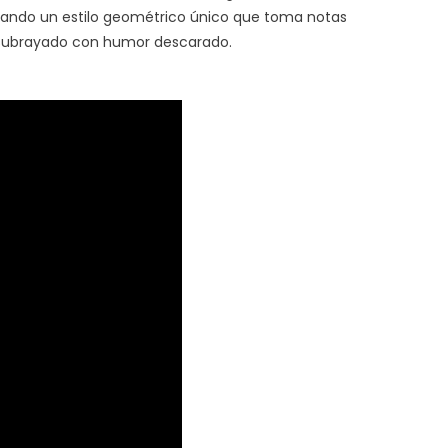
enfermedades
 usando un estilo geométrico único que toma notas
mentales
o subrayado con humor descarado.
y
trastornos