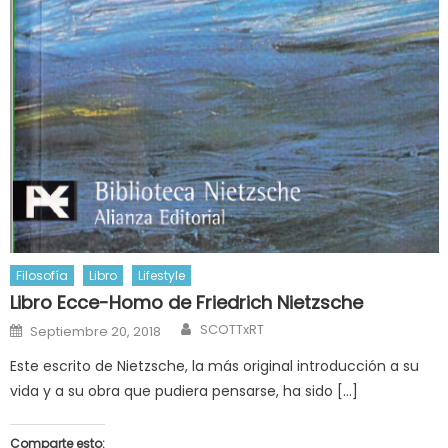
Filosofía
Libro
Lifestyle
Libro Ecce-Homo de Friedrich Nietzsche
Author
Posted
SCOTTxRT
Septiembre 20, 2018
on
Este escrito de Nietzsche, la más original introducción a su
vida y a su obra que pudiera pensarse, ha sido […]
Comparte esto: