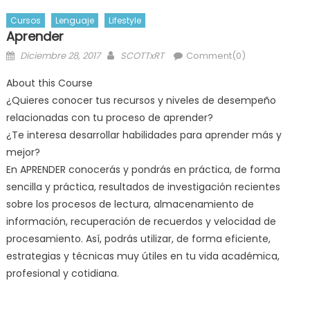
Cursos
Lenguaje
Lifestyle
Aprender
Posted
Author
Diciembre 28, 2017
SCOTTxRT
Comment(0)
on
About this Course
¿Quieres conocer tus recursos y niveles de desempeño
relacionadas con tu proceso de aprender?
¿Te interesa desarrollar habilidades para aprender más y
mejor?
En APRENDER conocerás y pondrás en práctica, de forma
sencilla y práctica, resultados de investigación recientes
sobre los procesos de lectura, almacenamiento de
información, recuperación de recuerdos y velocidad de
procesamiento. Así, podrás utilizar, de forma eficiente,
estrategias y técnicas muy útiles en tu vida académica,
profesional y cotidiana.