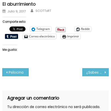
El aburrimiento
Author
Posted
SCOTTxRT
Julio 9, 2017
on
Comparte esto:
Telegram
Reddit
Correo electrónico
Imprimir
Me gusta:
Navegación
Psilocina
¿Sabes cual es la unidad de medida de longitud mas pequeña?
de
entradas
Agregar un comentario
Tu dirección de correo electrónico no será publicada.