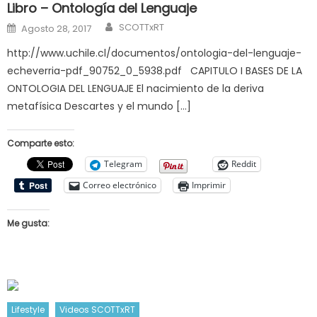
Libro – Ontología del Lenguaje
Author
Posted
SCOTTxRT
Agosto 28, 2017
on
http://www.uchile.cl/documentos/ontologia-del-lenguaje-
echeverria-pdf_90752_0_5938.pdf CAPITULO I BASES DE LA
ONTOLOGIA DEL LENGUAJE El nacimiento de la deriva
metafísica Descartes y el mundo […]
Comparte esto:
Telegram
Reddit
Correo electrónico
Imprimir
Me gusta:
Lifestyle
Videos SCOTTxRT