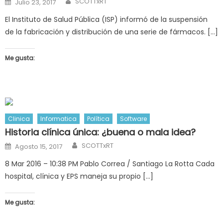
SCOTTxRT
Julio 23, 2017
on
El Instituto de Salud Pública (ISP) informó de la suspensión
de la fabricación y distribución de una serie de fármacos. […]
Me gusta:
Clinica
Informatica
Política
Software
Historia clínica única: ¿buena o mala idea?
Author
Posted
SCOTTxRT
Agosto 15, 2017
on
8 Mar 2016 – 10:38 PM Pablo Correa / Santiago La Rotta Cada
hospital, clínica y EPS maneja su propio […]
Me gusta: