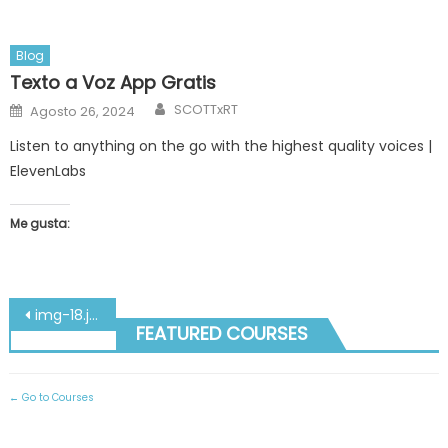
Blog
Texto a Voz App Gratis
Author
Posted
SCOTTxRT
Agosto 26, 2024
on
Listen to anything on the go with the highest quality voices |
ElevenLabs
Me gusta:
Navegación
img-18.jpg
FEATURED COURSES
de
entradas
Go to Courses