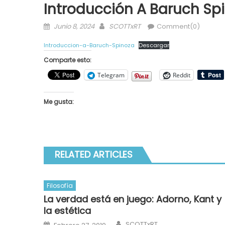
Introducción A Baruch Sp
Posted
Author
Junio 8, 2024
SCOTTxRT
Comment(0)
on
Introduccion-a-Baruch-Spinoza
Descargar
Comparte esto:
Telegram
Reddit
Me gusta:
RELATED ARTICLES
Filosofía
La verdad está en juego: Adorno, Kant y
la estética
Author
Posted
SCOTTxRT