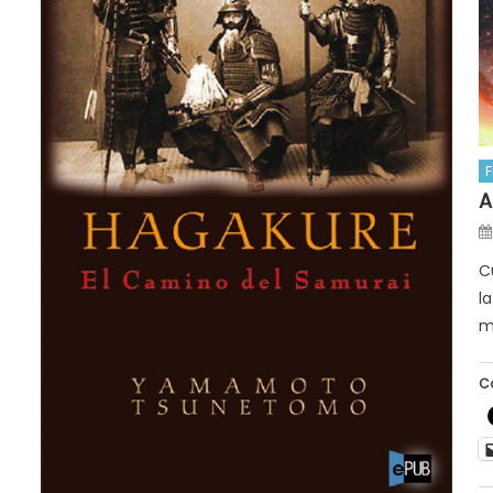
F
A
C
l
m
C