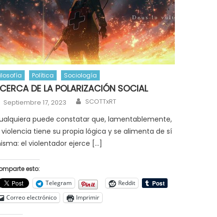
ilosofía
Política
Sociología
CERCA DE LA POLARIZACIÓN SOCIAL
Author
Posted
SCOTTxRT
Septiembre 17, 2023
on
ualquiera puede constatar que, lamentablemente,
a violencia tiene su propia lógica y se alimenta de sí
isma: el violentador ejerce […]
omparte esto:
Telegram
Reddit
Correo electrónico
Imprimir