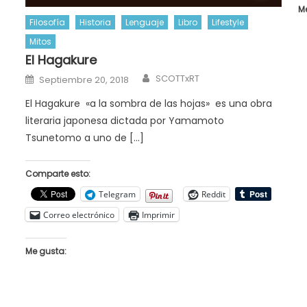
M
Filosofía
Historia
Lenguaje
Libro
Lifestyle
Mitos
El Hagakure
Author
Posted
SCOTTxRT
Septiembre 20, 2018
on
El Hagakure «a la sombra de las hojas» es una obra
literaria japonesa dictada por Yamamoto
Tsunetomo a uno de […]
Comparte esto:
Telegram
Reddit
Correo electrónico
Imprimir
Me gusta: