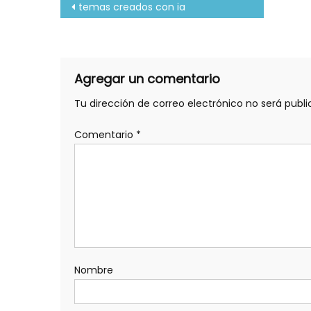
Navegación
temas creados con ia
de
entradas
Agregar un comentario
Tu dirección de correo electrónico no será publi
Comentario
*
Nombre